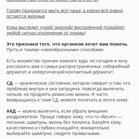
⠀
Голову приходится мыть всё чаще, а корни всё-равно
остаются жирные
⠀
Кожа выглядит сухой/ жирной/ воспалённой (подойдёт
любой сигнал отклонения от нормы)
⠀
Это признаки того, что организм хочет вам помочь.
Пусть и такими «своеобразными» способами.
⠀
Есть множество причин кожного зуда, но сегодня я хочу
рассказать вам о самых распространённых: себорейный
дерматит и аллергический контактный дерматит.
⠀
СД
— хроническое состояние, которое говорит о том, что
проблема внутри и она запущена. Навсегда вылечить
нельзя, но продлить ремиссию можно. Я часто
возвращаюсь к теме СД, можете почитать в ленте ниже.
⠀
АКД
— можно вылечить, если убрать внешние
раздражители. Проще говоря, кожу, что-то «бесит» —
питание, шампунь, жизнь без пилинга. Балуйте кожу,
качественно и глубоко очищайте, внимательно
выбирайте шампуни, следите привычками.
⠀